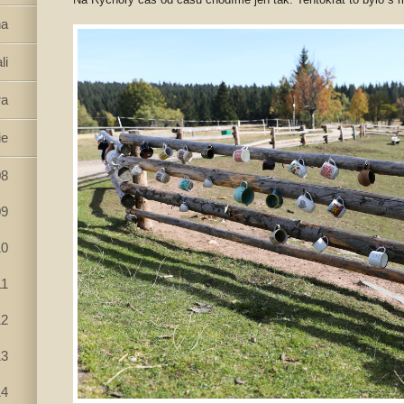
na
li
ra
ie
08
09
10
11
12
13
14