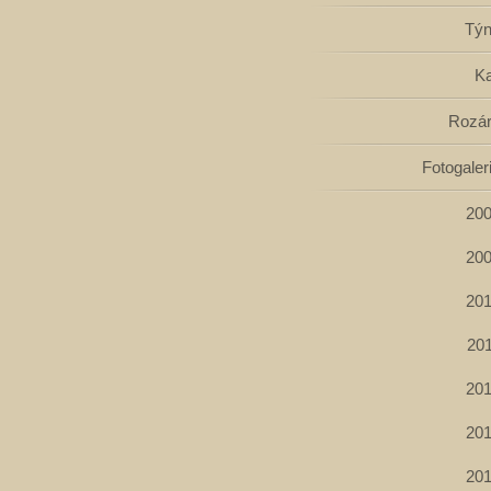
Tý
Ka
Rozá
Fotogaler
20
20
20
20
20
20
20