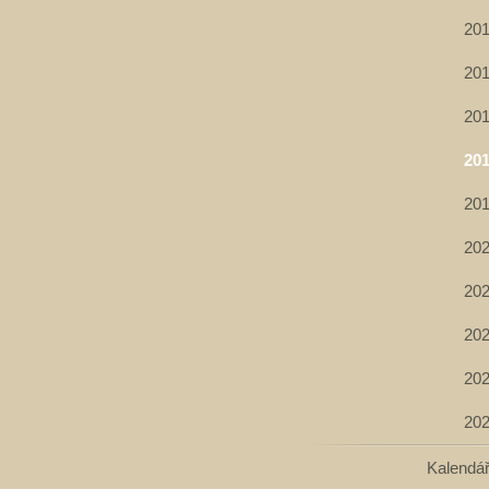
20
20
20
20
20
20
20
20
20
20
Kalendá