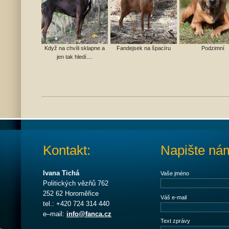
Když na chvíli sklapne a
Fandejsek na špacíru
Podzimní
jen tak hledí....
Kontakt:
Napište ná
Ivana Tichá
Vaše jméno
Politických vězňů 762
252 62 Horoměřice
Váš e-mail
tel.: +420 724 314 440
e–mail:
info@fanca.cz
Text zprávy