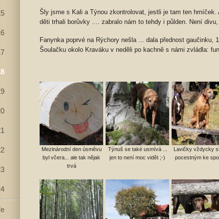
Šly jsme s Kali a Týnou zkontrolovat, jestli je tam ten hrníček.
15
děti trhali borůvky .... zabralo nám to tehdy i půlden. Není div
16
Fanynka poprvé na Rýchory nešla ... dala přednost gaučinku, 1
Šoulačku okolo Kraváku v neděli po kachně s námi zvládla: funě
17
18
19
20
21
Mezinárodní den úsměvu
Týnuš se také usmívá ...
Lavičky vždycky sl
22
byl včera... ale tak nějak
jen to není moc vidět ;-)
pocestným ke spoč
trvá
23
24
ře