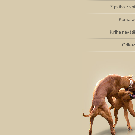
Z psího živo
Kamará
Kniha návšt
Odka