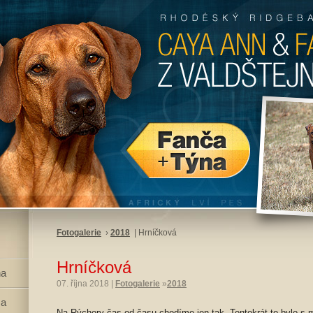
Fotogalerie
›
2018
|
Hrníčková
Hrníčková
na
07. října 2018
|
Fotogalerie
»
2018
ča
Na Rýchory čas od času chodíme jen tak. Tentokrát to bylo s m