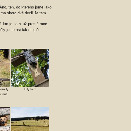
 Ano, ten, do kterého jsme jako
u, má skoro dvě deci! Je tam.
1 km je na ni už prostě moc.
ly jsme asi tak stejně.
oužily
Bílý kříž
inutí