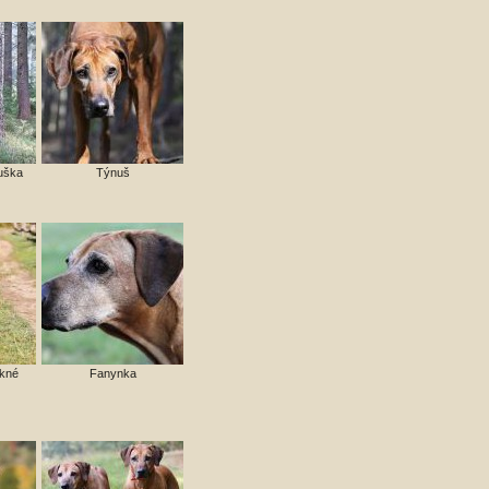
ruška
Týnuš
ěkné
Fanynka