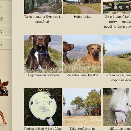
ta
Tahle cesta na Rýchory je
Hubertuska
Že prý aspoň kofo
di
prostě fajn
trojky .... copak
nevšimly, že je za
ěv
zy
S tajemníkem politbyra
Za sebou mají Polsko
Tady už trochu funí
aspoň někter
Podpis je čitelný jen zčásti
Taky koně jsou tu
I bílý ... ale princ