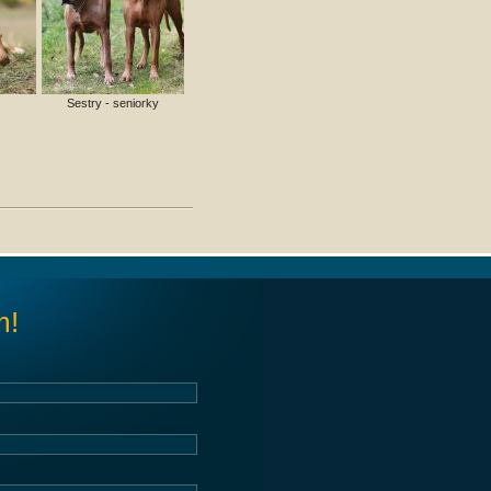
Sestry - seniorky
m!