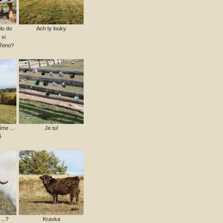
lu do
Ach ty louky
 si
vřeno?
me ...
Je tu!
é
 ...?
Kravka