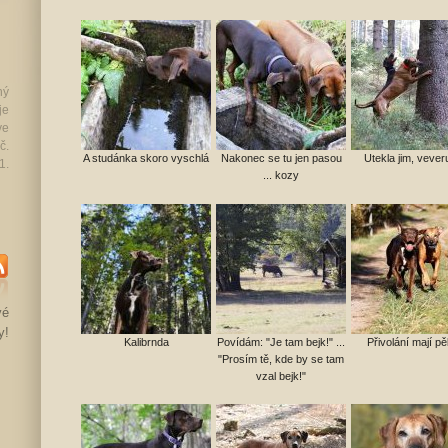
ný
je
ve
č.
A studánka skoro vyschlá
Nakonec se tu jen pasou
Utekla jim, veve
1.
... kozy
SS
vé
y!
Kalibrnda
Povídám: "Je tam bejk!" ...
Přivolání mají p
"Prosím tě, kde by se tam
vzal bejk!"