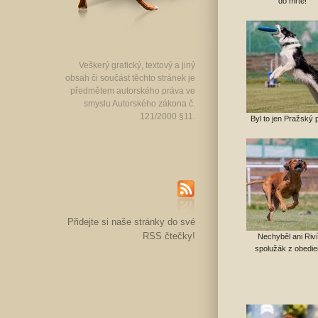
do mrtě!
Veškerý grafický, textový a jiný
obsah či součást těchto stránek je
předmětem autorského práva ve
smyslu Autorského zákona č.
121/2000 §11.
Byl to jen Pražský 
RSS
Přidejte si naše stránky do své
RSS čtečky!
Nechyběl ani Riví
spolužák z obedi