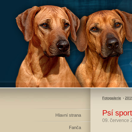
Fotogalerie
›
201
Psí spor
Hlavní strana
09. července 
Fanča