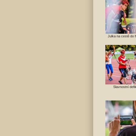
Julka na cestě do f
Slavnostní defil