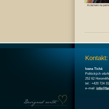
A záznam na pam
Kontakt:
Ivana Tichá
Politických vězň
252 62 Horoměři
tel.: +420 724 3
e–mail:
info@fa
Designed with Love