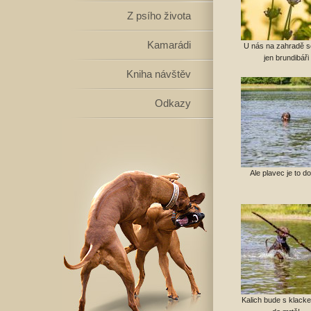
Z psího života
Kamarádi
U nás na zahradě se
jen brundibáři
Kniha návštěv
Odkazy
Ale plavec je to d
Kalich bude s klackem