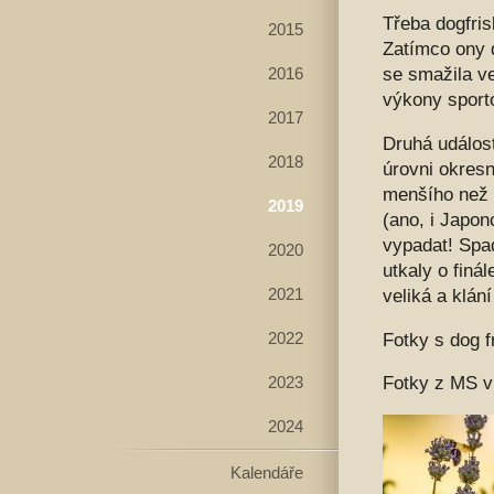
Třeba dogfris
2015
Zatímco ony 
se smažila ve
2016
výkony sport
2017
Druhá událost
2018
úrovni okresn
menšího než 
2019
(ano, i Japon
vypadat! Spad
2020
utkaly o finá
veliká a klán
2021
Fotky s dog f
2022
Fotky z MS 
2023
2024
Kalendáře